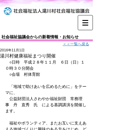
社会福祉協議会からの新着情報・お知らせ
＜＜一覧へ戻る
2016年11月1日
湯川村健康福祉まつり開催
　○日時　平成２８年１１月　６日（日）１
０時３０分開会
　○会場　村体育館
　「地域で助けあいを広めるために」をテー
マに、
　公益財団法人さわやか福祉財団　常務理
事　丹　直秀　氏　による基調講演を開催し
ます。
　福祉やボランティア、またお互いに支えあ
える地域づくりに興味のある方をはじめ、ど